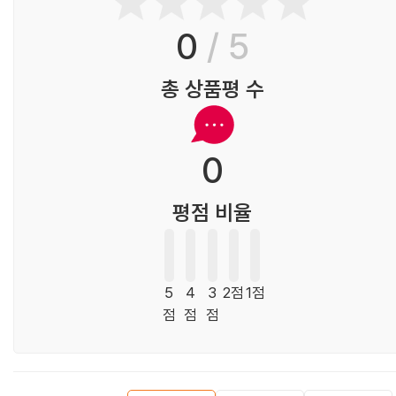
0
/ 5
총 상품평 수
0
평점 비율
5
4
3
2점
1점
점
점
점