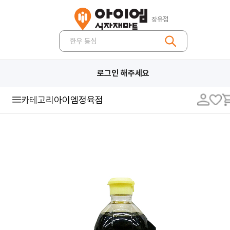
장유점
한우 등심
로그인 해주세요
카테고리
아이엠정육점
농축산
야채
과일
쌀/잡곡
축산/계란
버섯
견과류
건어물/김
건과류
약재/향신료
가공 농산
곡물/두류
기타 농산
가공식품
장류
조미료
면류
즉석·간편식
유제품
냉장식품
냉동식품
캔/통조림
음료/생수
커피·차·잼
과자/빵
제과·제빵·분말재료
유지류
식자재
대용량 농산물
대용량 축산물
대용량 장류
대용량 조미료
대용량 면류
대용량 냉장/냉동
대용량 음료
식자재 농산