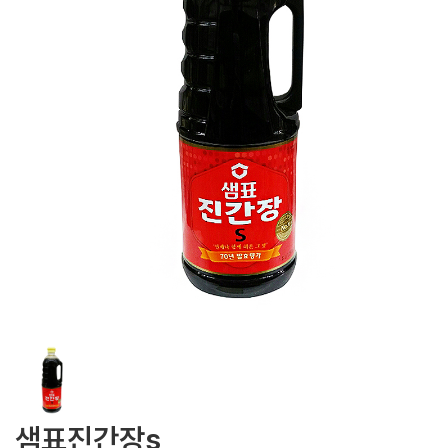
샘표진간장s