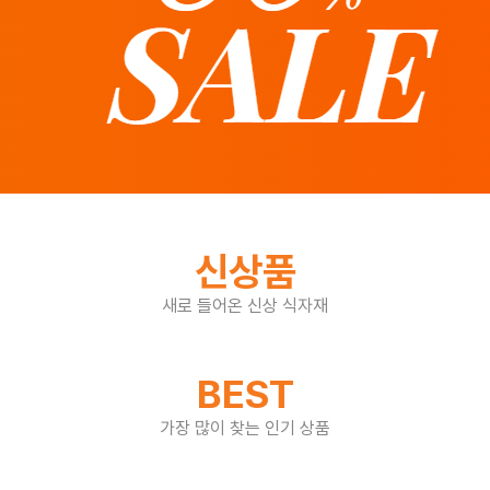
즉석·간편식
유제품
냉장식품
냉동식품
캔/통조림
신상품
음료/생수
새로 들어온 신상 식자재
커피·차·잼
BEST
과자/빵
가장 많이 찾는 인기 상품
제과·제빵·분말재료