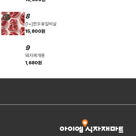
8
[1+]한우꽃갈비살
15,800원
9
돼지찌개용
1,680원