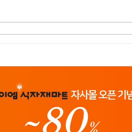
가공식품
장류
조미료
면류