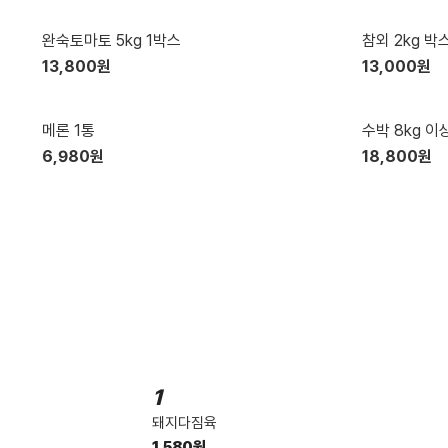
BEST
BEST
완숙토마토 5kg 1박스
참외 2kg 박
13,800원
13,000원
BEST
BEST
메론 1통
수박 8kg 이
6,980원
18,800원
1
돼지다짐육
1,580원