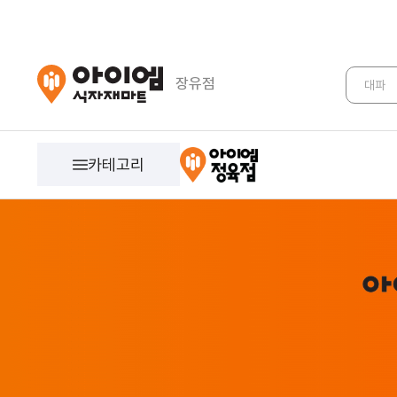
아이엠식자재마트 온라인몰
장유점
대파
카테고리
농축산
야채
과일
쌀/잡곡