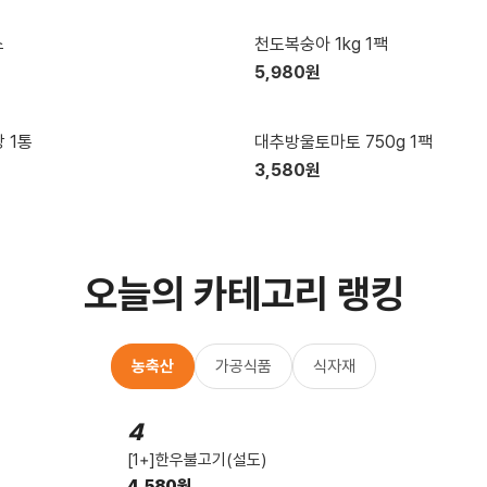
유지류
BEST
스
천도복숭아 1kg 1팩
5,980원
BEST
상 1통
대추방울토마토 750g 1팩
3,580원
오늘의 카테고리 랭킹
농축산
가공식품
식자재
4
[1+]한우불고기(설도)
4,580원