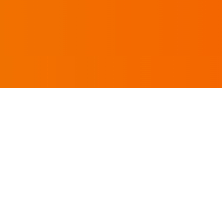
축산/계란
버섯
견과류
건어물/김
건과류
약재/향신료
가공 농산
곡물/두류
기타 농산