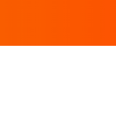
대용량 조미료
대용량 면류
대용량 냉장/냉동
대용량 음료
식자재 농산