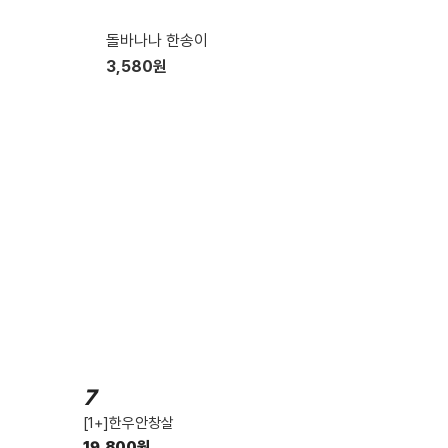
BEST
돌바나나 한송이
3,580원
7
[1+]한우안창살
19,800원