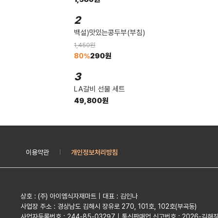
2
백설)맛있는콩두부(부침)
1,450원
290원
80%
3
LA갈비 선물 세트
49,800원
이용약관
개인정보처리방침
|
상호 : (주) 아이엠식자재마트 | 대표 : 김인나
사업장 주소 : 경상남도 김해시 장유로 270, 101호, 102호(부곡동)
사업자등록번호 : 244-85-03297 | 통신판매업 신고번호 : 2026-김해