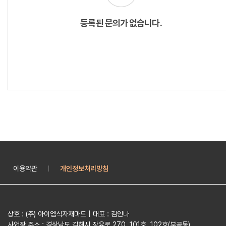
등록된 문의가 없습니다.
이용약관
개인정보처리방침
|
상호 : (주) 아이엠식자재마트 | 대표 : 김인나
사업장 주소 : 경상남도 김해시 장유로 270, 101호, 102호(부곡동)