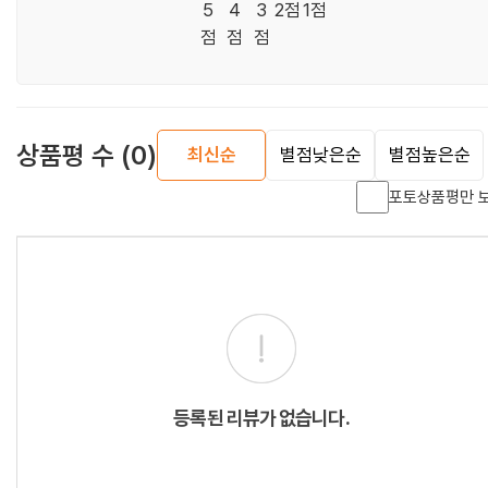
5
4
3
2점
1점
점
점
점
상품평 수
(0)
최신순
별점낮은순
별점높은순
포토상품평만 
등록된 리뷰가 없습니다.