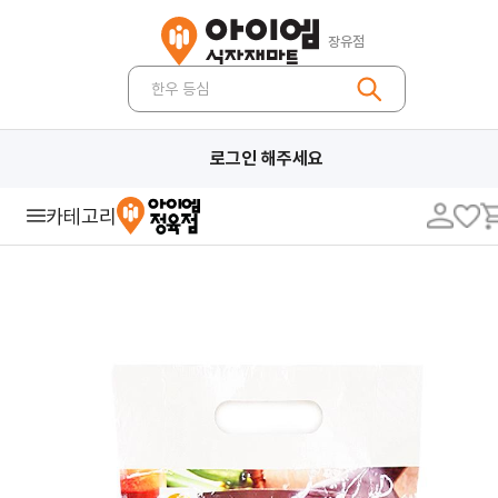
장유점
한우 등심
로그인 해주세요
카테고리
농축산
야채
과일
쌀/잡곡
축산/계란
버섯
견과류
건어물/김
건과류
약재/향신료
가공 농산
곡물/두류
기타 농산
가공식품
장류
조미료
면류
즉석·간편식
유제품
냉장식품
냉동식품
캔/통조림
음료/생수
커피·차·잼
과자/빵
제과·제빵·분말재료
유지류
식자재
대용량 농산물
대용량 축산물
대용량 장류
대용량 조미료
대용량 면류
대용량 냉장/냉동
대용량 음료
식자재 농산