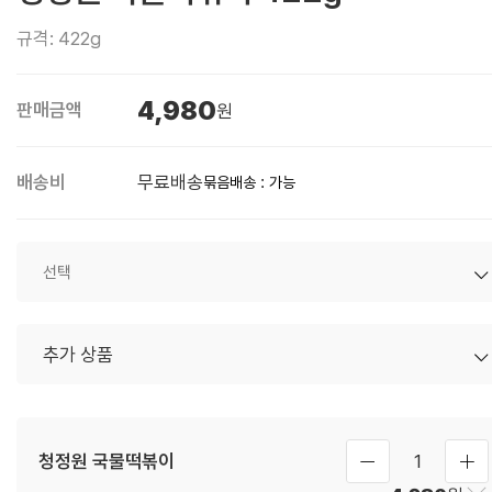
규격: 422g
4,980
판매금액
원
배송비
무료배송
묶음배송 : 가능
청정원 국물떡볶이
1