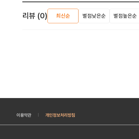
리뷰
(0)
버섯
최신순
별점낮은순
별점높은순
견과류
건어물/김
건과류
약재/향신료
가공 농산
곡물/두류
이용약관
개인정보처리방침
|
기타 농산