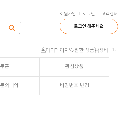
회원가입
로그인
고객센터
|
|
로그인 해주세요
마이페이지
찜한 상품
장바구니
쿠폰
관심상품
식자재
문의내역
비밀번호 변경
대용량 농산물
대용량 축산물
대용량 장류
대용량 조미료