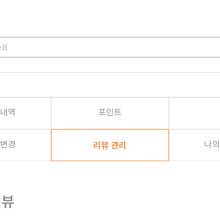
등심
내역
포인트
가공식품
변경
나의
리뷰 관리
장류
조미료
면류
리뷰
즉석·간편식