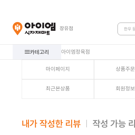
장유점
한우 
아이엠정육점
카테고리
마이페이지
상품주문
농축산
최근본상품
회원정보
야채
과일
쌀/잡곡
내가 작성한 리뷰
작성 가능 
축산/계란